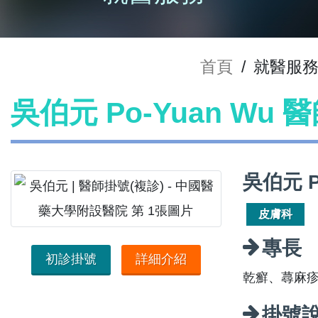
首頁
/
就醫服
吳伯元 Po-Yuan Wu 
吳伯元 P
皮膚科
專長
初診掛號
詳細介紹
乾癬、蕁麻
掛號