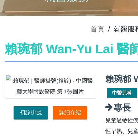
首頁
/
就醫服
賴琬郁 Wan-Yu Lai 
賴琬郁 W
中醫兒科
專長
初診掛號
詳細介紹
兒童過敏性疾
性早熟、兒