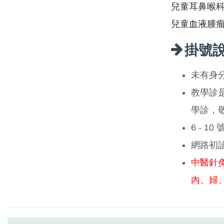
兒童耳鼻喉科
兒童血液腫
掛號
未有身
教學診
學診，
6 - 1
網路初
中醫針
內、婦