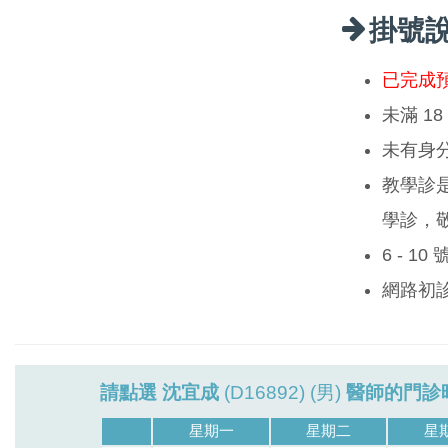
掛號
已完成
未滿 1
未有身
教學診
學診，
6 - 1
網路初