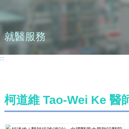
就醫服務
:::
柯道維 Tao-Wei Ke 