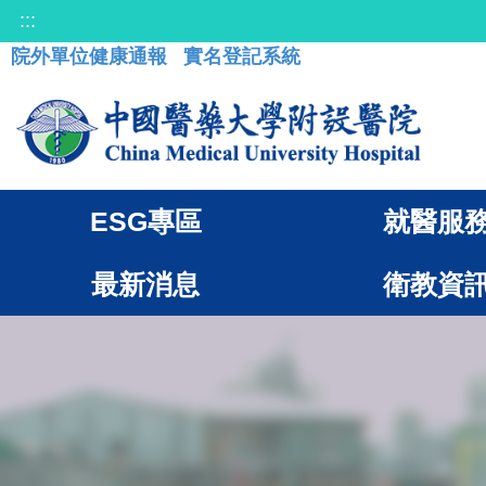
:::
院外單位健康通報
實名登記系統
ESG專區
就醫服
最新消息
衛教資