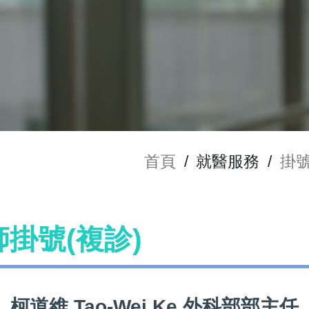
首頁
/
就醫服務
/
掛
醫師掛號(複診)
柯道維 Tao-Wei Ke 外科部