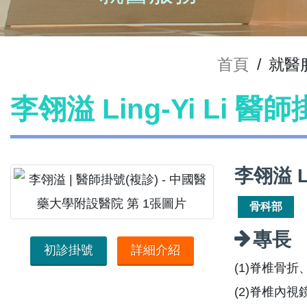
首頁
/
就醫
李翎溢 Ling-Yi Li 醫
李翎溢 L
骨科部
專長
初診掛號
詳細介紹
(1)脊椎骨
(2)脊椎內