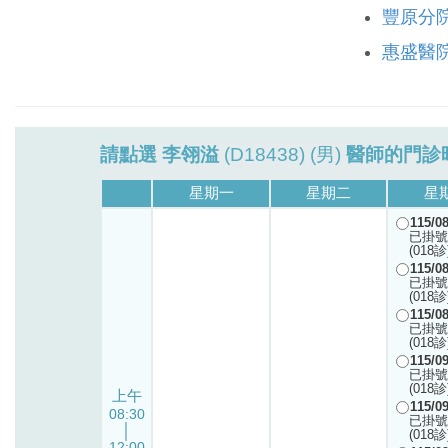
豐原分
惠盛醫