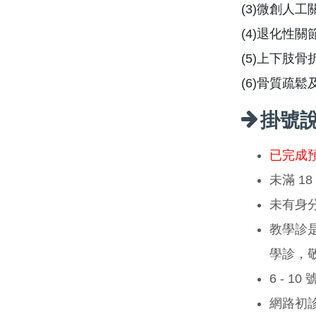
(3)微創人
(4)退化性
(5)上下肢
(6)骨質疏
掛號
已完成
未滿 1
未有身
教學診
學診，
6 - 1
網路初