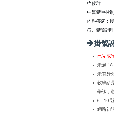
症候群
中醫體重控
內科疾病：
痘、體質調
掛號
已完成
未滿 1
未有身
教學診
學診，
6 - 1
網路初