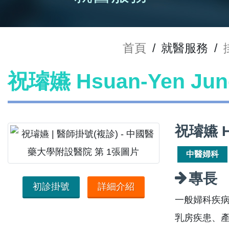
首頁
/
就醫服務
/
祝璿嬿 Hsuan-Yen J
祝璿嬿 H
中醫婦科
專長
初診掛號
詳細介紹
一般婦科疾
乳房疾患、