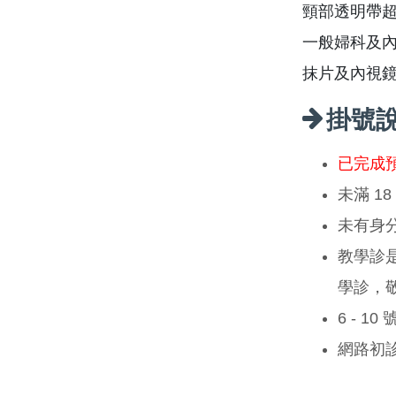
頸部透明帶
一般婦科及
抹片及內視
掛號
已完成
未滿 1
未有身
教學診
學診，
6 - 1
網路初