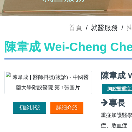
首頁
/
就醫服務
/
陳韋成 Wei-Cheng C
陳韋成 W
胸腔暨重症
專長
初診掛號
詳細介紹
重症加護醫
症、敗血症