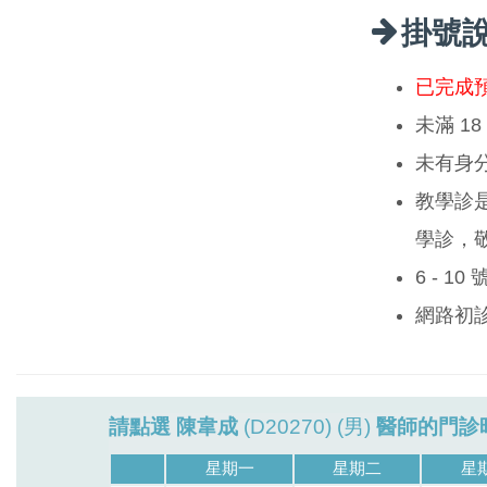
掛號
已完成
未滿 1
未有身
教學診
學診，
6 - 1
網路初