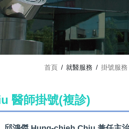
首頁
/
就醫服務
/
掛號服務
hiu 醫師掛號(複診)
邱鴻傑 Hung-chieh Chiu 兼任