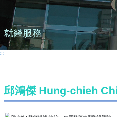
就醫服務
:::
邱鴻傑 Hung-chieh C