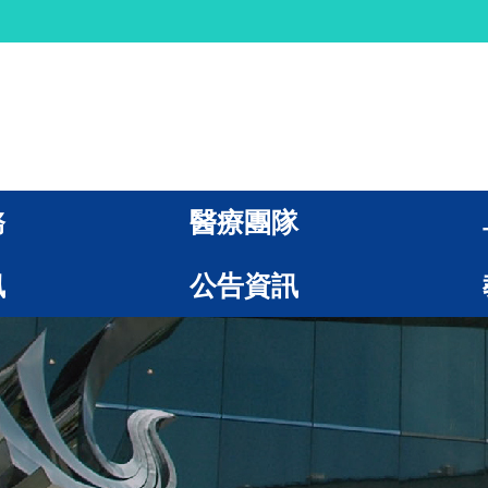
務
醫療團隊
訊
公告資訊