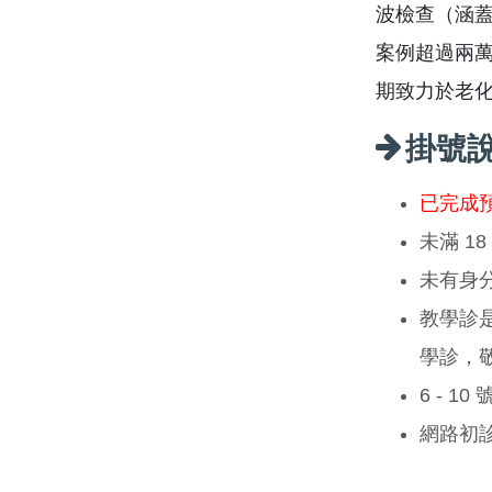
波檢查（涵
案例超過兩
期致力於老
掛號
已完成
未滿 1
未有身
教學診
學診，
6 - 1
網路初