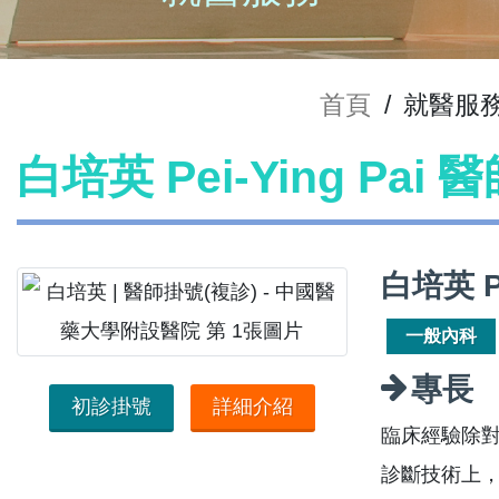
首頁
/
就醫服
白培英 Pei-Ying Pai
白培英 P
一般內科
專長
初診掛號
詳細介紹
臨床經驗除
診斷技術上