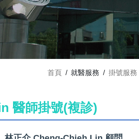
首頁
/
就醫服務
/
掛號服務
Lin 醫師掛號(複診)
林正介 Cheng-Chieh Lin 顧問