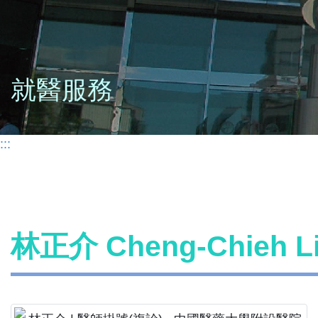
就醫服務
:::
林正介 Cheng-Chieh 