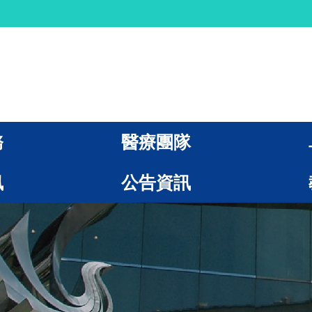
務
醫療團隊
訊
公告資訊