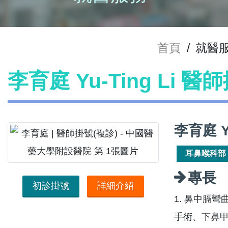
首頁
/
就醫
李育庭 Yu-Ting Li 醫
李育庭 Y
耳鼻喉科部
專長
初診掛號
詳細介紹
1. 鼻中膈
手術、下鼻