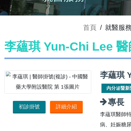
首頁
/
就醫服
李蘊琪 Yun-Chi Lee
李蘊琪 Y
內分泌暨新
專長
初診掛號
詳細介紹
李蘊琪醫師特
病、妊娠糖