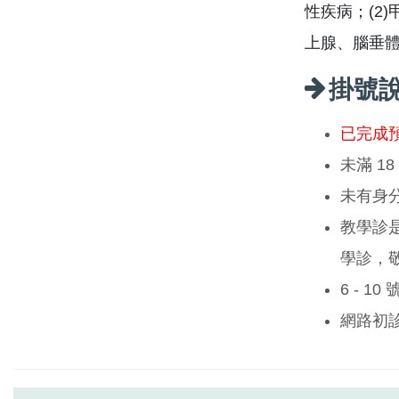
性疾病；(2)
上腺、腦垂
掛號
已完成
未滿 1
未有身
教學診
學診，
6 - 1
網路初