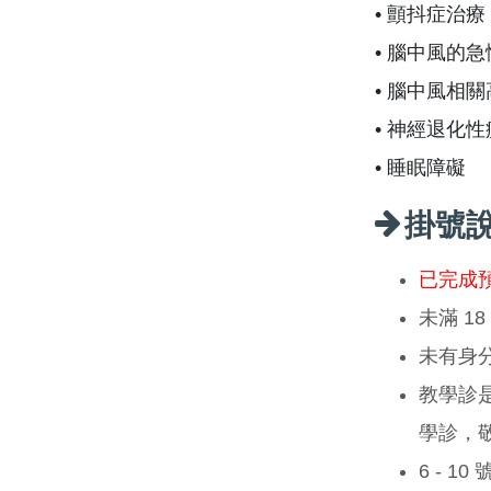
• 顫抖症治療
• 腦中風的
• 腦中風相
• 神經退化
• 睡眠障礙
掛號
已完成
未滿 1
未有身
教學診
學診，
6 - 1