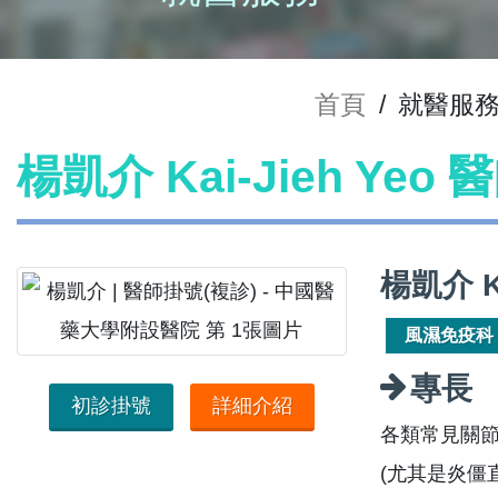
首頁
/
就醫服
楊凱介 Kai-Jieh Yeo
楊凱介 K
風濕免疫科
專長
初診掛號
詳細介紹
各類常見關
(尤其是炎僵