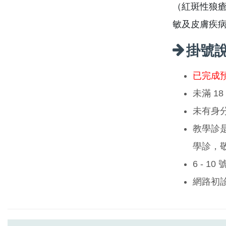
（紅斑性狼
敏及皮膚疾
掛號
已完成
未滿 1
未有身
教學診
學診，
6 - 1
網路初