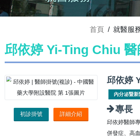
首頁
/
就醫服
邱依婷 Yi-Ting Chiu
邱依婷 Y
內分泌暨新
專長
初診掛號
詳細介紹
邱依婷醫師專
併發症、高血