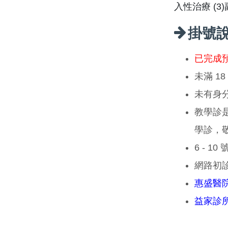
入性治療 (3
掛號
已完成
未滿 1
未有身
教學診
學診，
6 - 1
網路初
惠盛醫
益家診