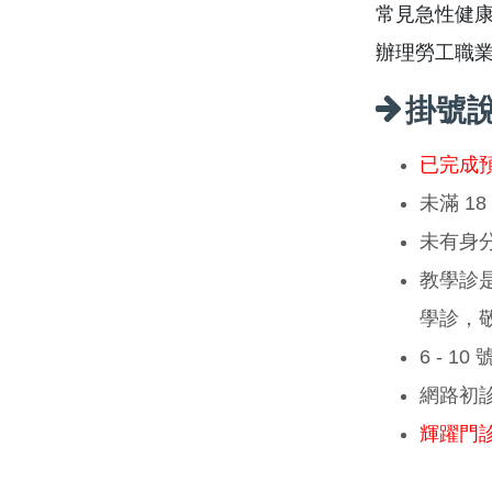
常見急性健
辦理勞工職
掛號
已完成
未滿 1
未有身
教學診
學診，
6 - 1
網路初
輝躍門