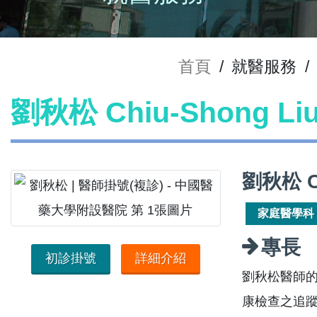
首頁
/
就醫服務
/
劉秋松 Chiu-Shong L
劉秋松 C
家庭醫學科
專長
初診掛號
詳細介紹
劉秋松醫師的
康檢查之追