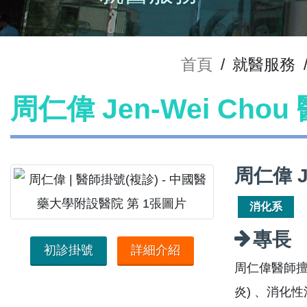
首頁
/
就醫服務
周仁偉 Jen-Wei Cho
周仁偉 J
消化系
專長
初診掛號
詳細介紹
周仁偉醫師擅
炎) 、消化