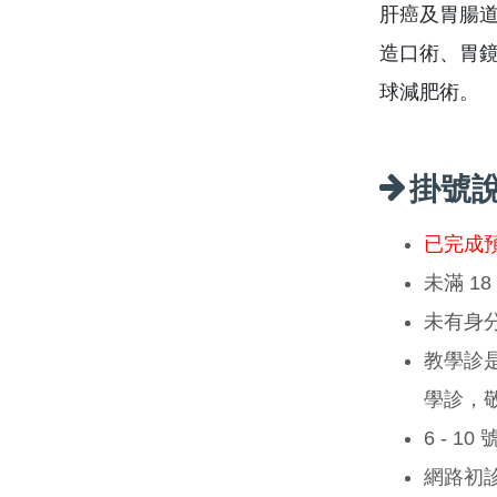
肝癌及胃腸
造口術、胃
球減肥術。
掛號
已完成
未滿 1
未有身
教學診
學診，
6 - 1
網路初