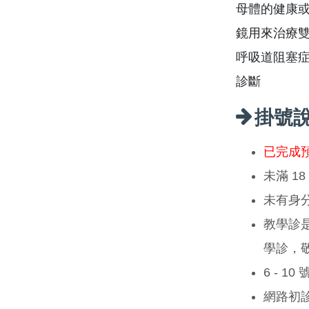
母體的健康或
鏡用來治療
呼吸道阻塞症
診斷
掛號
已完成
未滿 1
未有身
教學診
學診，
6 - 1
網路初