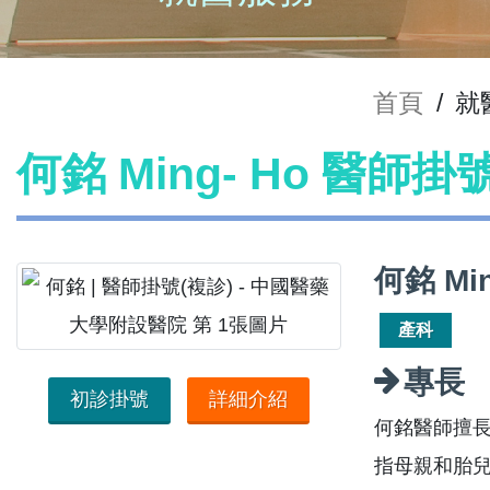
首頁
/
就
何銘 Ming- Ho 醫師掛
何銘 Mi
產科
專長
初診掛號
詳細介紹
何銘醫師擅
指母親和胎