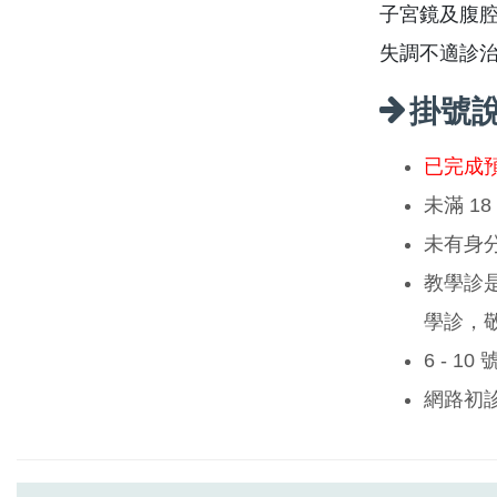
子宮鏡及腹腔鏡
失調不適診治,
掛號
已完成
未滿 1
未有身
教學診
學診，
6 - 1
網路初