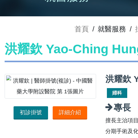
首頁
/
就醫服務
/
洪耀欽 Yao-Ching H
洪耀欽 Y
婦科
專長
初診掛號
詳細介紹
擅長主治項目:
分期手術及化學