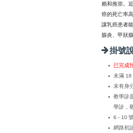
賴和推崇。
癌的死亡率
讓乳癌患者
腺炎、甲狀
掛號
已完成
未滿 1
未有身
教學診
學診，
6 - 1
網路初