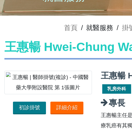
首頁
/
就醫服務
/
掛
王惠暢 Hwei-Chung 
王惠暢 H
乳房外科
專長
初診掛號
詳細介紹
王惠暢主任
療乳癌有其