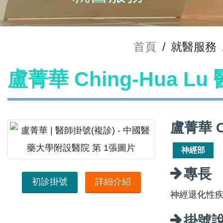
首頁
/
就醫服務
盧菁華 Ching-Hua L
盧菁華 C
神經部
專長
初診掛號
詳細介紹
神經退化性
掛號