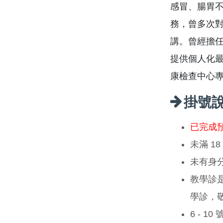
感冒、腸胃
務，曾多次
講。曾經擔
提供個人化
康檢查中心
掛號
已完成
未滿 1
未有身
教學診
學診，
6 - 1