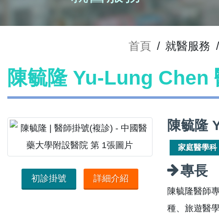
首頁
/
就醫服務
/
陳毓隆 Yu-Lung Che
陳毓隆 Y
家庭醫學科
專長
初診掛號
詳細介紹
陳毓隆醫師
種、旅遊醫