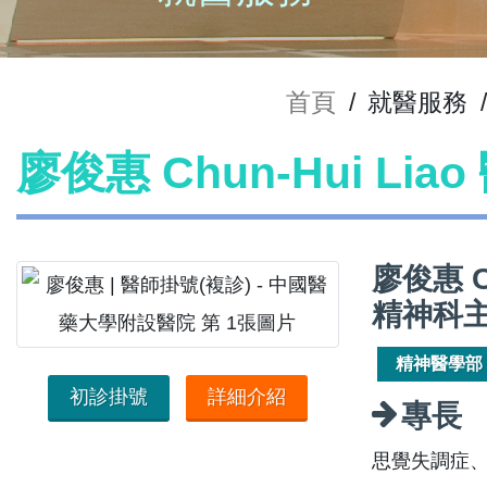
首頁
/
就醫服務
/
廖俊惠 Chun-Hui Lia
廖俊惠 C
精神科
精神醫學部
初診掛號
詳細介紹
專長
思覺失調症