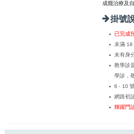
成癮治療及
掛號
已完成
未滿 1
未有身
教學診
學診，
6 - 1
網路初
輝躍門