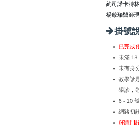
約司諾卡特林癌病
楊啟瑞醫師
掛號
已完成
未滿 1
未有身
教學診
學診，
6 - 1
網路初
輝躍門