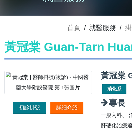
首頁
/
就醫服務
/
掛
黃冠棠 Guan-Tarn H
黃冠棠 G
消化系
專長
初診掛號
詳細介紹
一般內科、 
肝硬化治療