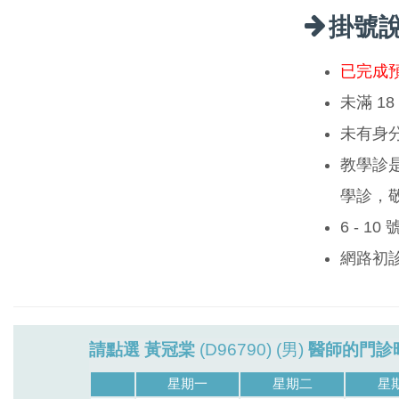
掛號
已完成
未滿 1
未有身
教學診
學診，
6 - 1
網路初