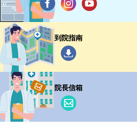
到院指南
院長信箱