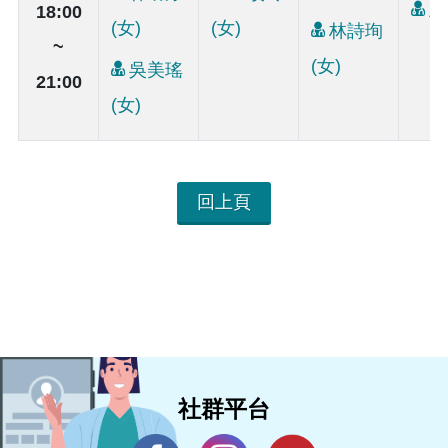
王
18:00
(女)
(女)
林詩珣
~
(女)
吳美瑤
21:00
(女)
回上頁
社群平台