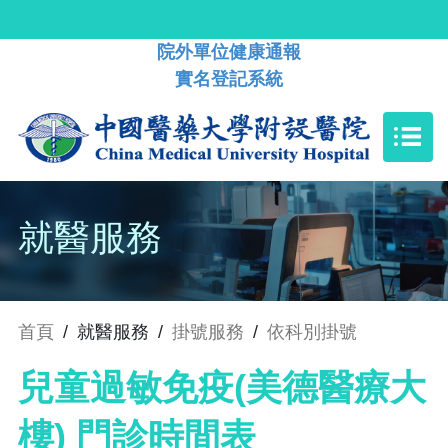
院外單位健康通報
實名登記系統
就醫服務
首頁
/
就醫服務
/
掛號服務
/
依科別掛號
兒童過敏免疫(美德醫療大
樓) 門診時間表