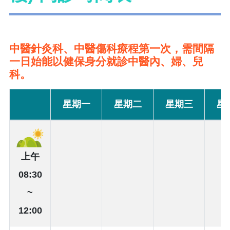
中醫針灸科、中醫傷科療程第一次，需間隔
一日始能以健保身分就診中醫內、婦、兒
科。
星期一
星期二
星期三
星
上午
08:30
~
12:00