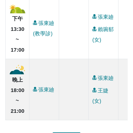
張東廸
下午
張東廸
13:30
賴琬郁
(教學診)
~
(女)
17:00
張東廸
晚上
張東廸
18:00
王婕
~
(女)
21:00