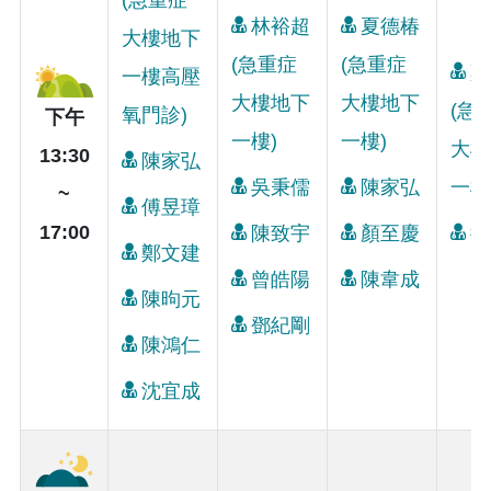
(急重症
林裕超
夏德椿
大樓地下
(急重症
(急重症
鄭
一樓高壓
大樓地下
大樓地下
(急
氧門診)
下午
一樓)
一樓)
大樓
13:30
陳家弘
吳秉儒
陳家弘
一樓
~
傅昱璋
17:00
陳致宇
顏至慶
徐
鄭文建
曾皓陽
陳韋成
陳昫元
鄧紀剛
陳鴻仁
沈宜成