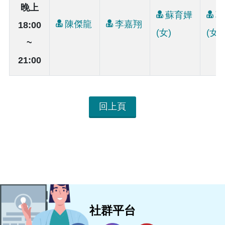
晚上
蘇育嬅
郭
陳傑龍
李嘉翔
18:00
(女)
(女)
~
21:00
回上頁
社群平台