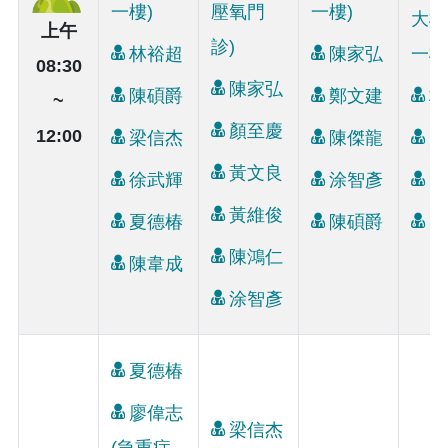
一樓)
壓氧門
一樓)
大樓
上午
診)
林裕超
陳家弘
一樓
08:30
陳家弘
陳碩爵
鄭文建
林
~
顏至慶
12:00
梁信杰
陳傑龍
廖
黃文良
徐武輝
涂智彥
陳
黃維俊
夏德椿
陳碩爵
陳
陳鴻仁
陳韋成
涂智彥
夏德椿
廖偉志
梁信杰