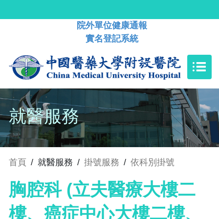
院外單位健康通報
實名登記系統
就醫服務
首頁
/
就醫服務
/
掛號服務
/
依科別掛號
胸腔科 (立夫醫療大樓二
樓、癌症中心大樓二樓、