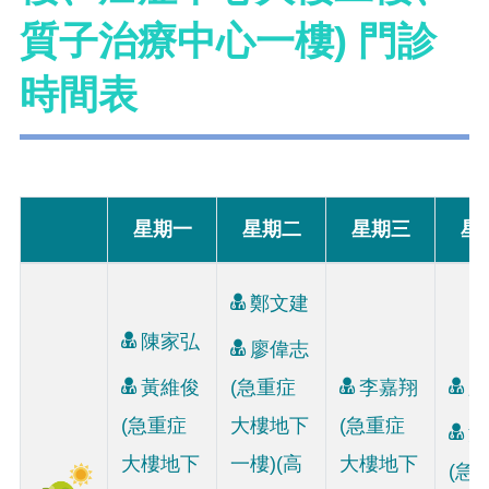
質子治療中心一樓) 門診
時間表
星期一
星期二
星期三
星
鄭文建
陳家弘
廖偉志
黃維俊
(急重症
李嘉翔
顏
(急重症
大樓地下
(急重症
沈
大樓地下
一樓)(高
大樓地下
(急