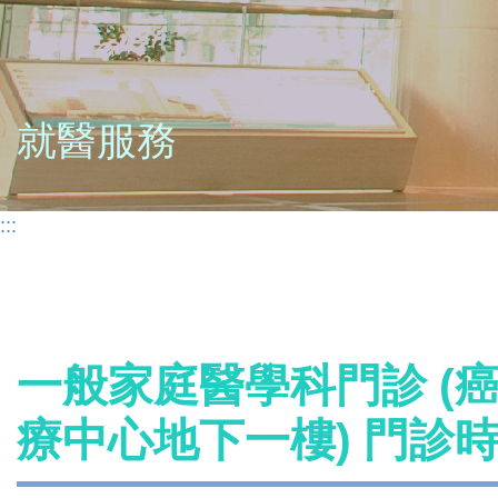
就醫服務
:::
一般家庭醫學科門診 (
療中心地下一樓) 門診