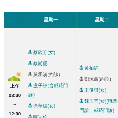
星期一
星期二
蔡欣芳(女)
蔡尚儒
黃柏綜
黃丞漢(約診)
劉沅鑫(約診)
盧子謙(含戒菸門
上午
王俊琪(女)
診)
08:30
魏玉亭(女)(職
~
徐華穗(女)
門診、戒菸門診)
12:00
陳宗伯