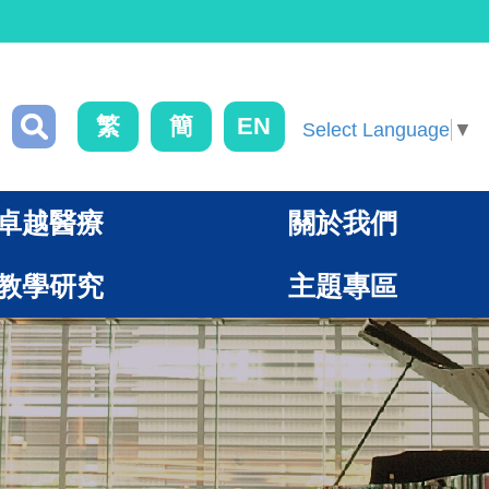
繁
簡
EN
Select Language
▼
卓越醫療
關於我們
教學研究
主題專區