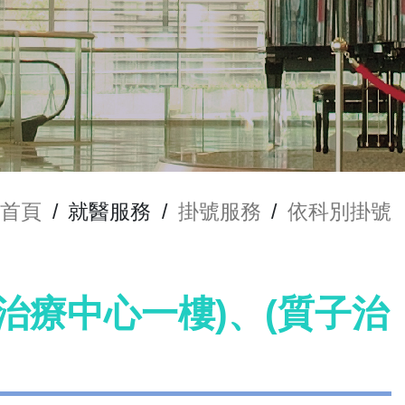
首頁
/
就醫服務
/
掛號服務
/
依科別掛號
治療中心一樓)、(質子治