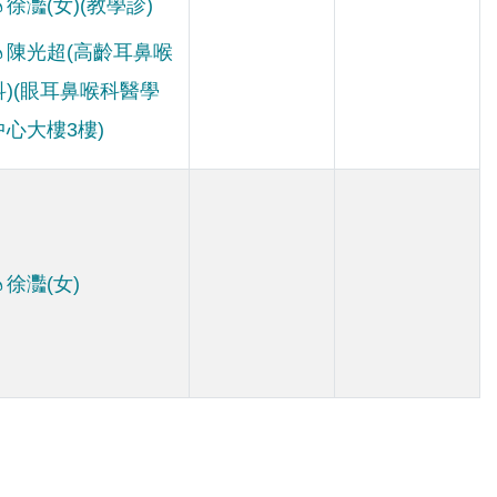
徐灩(女)(教學診)
陳光超(高齡耳鼻喉
科)(眼耳鼻喉科醫學
中心大樓3樓)
徐灩(女)