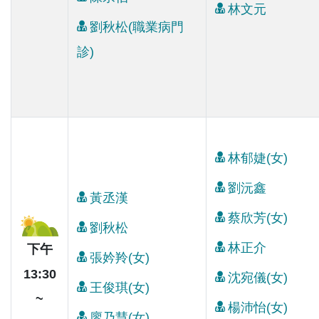
林文元
劉秋松(職業病門
診)
林郁婕(女)
劉沅鑫
黃丞漢
蔡欣芳(女)
劉秋松
林正介
下午
張妗羚(女)
13:30
沈宛儀(女)
王俊琪(女)
~
楊沛怡(女)
廖乃慧(女)