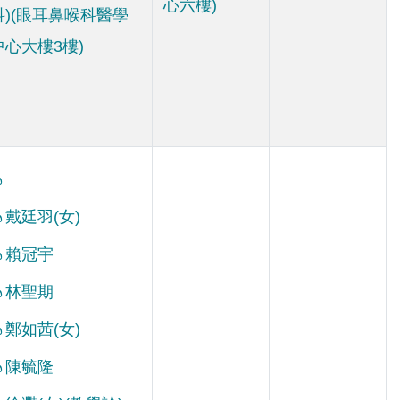
心六樓)
科)(眼耳鼻喉科醫學
中心大樓3樓)
戴廷羽(女)
賴冠宇
林聖期
鄭如茜(女)
陳毓隆