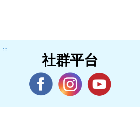
:::
社群平台