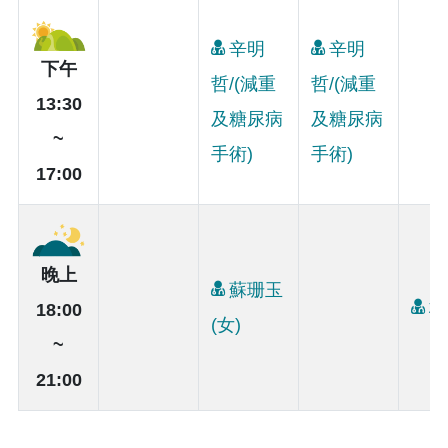
辛明
辛明
下午
哲/(減重
哲/(減重
13:30
及糖尿病
及糖尿病
~
手術)
手術)
17:00
晚上
蘇珊玉
林
18:00
(女)
~
21:00