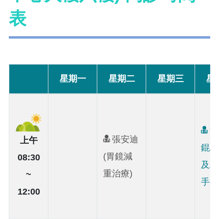
表
星期一
星期二
星期三
星
黃
張安迪
上午
錕/
(胃鏡減
08:30
及糖
重治療)
~
手術
12:00