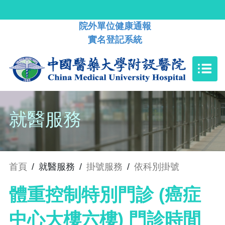
院外單位健康通報
實名登記系統
就醫服務
首頁
/
就醫服務
/
掛號服務
/
依科別掛號
體重控制特別門診 (癌症
中心大樓六樓) 門診時間