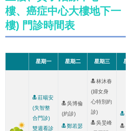
樓、癌症中心大樓地下一
樓) 門診時間表
星期一
星期二
星期三
星
林沐春
(婦女身
莊暘安
心特別約
吳博倫
(失智整
診)
(約診)
藍
合門診)
吳旻峰
鄭若瑟
吳
雙週看診