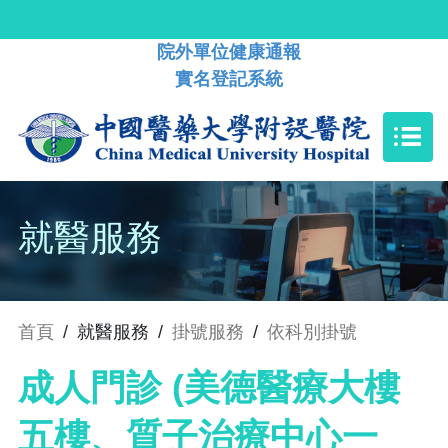
院外單位健康通報
實名登記系統
就醫服務
首頁
/
就醫服務
/
掛號服務
/
依科別掛號
成人門診 (美德醫療大樓
五樓、質子治療中心一