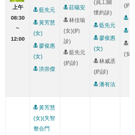
(員工關
(約診
上午
莊暘安
藍先元
懷約診)
08:30
鄭
林佳瑜
黃芳慧
藍先元
~
(女)(約
賴
(女)
廖俊惠
12:00
診)
黃
廖俊惠
(女)
藍先元
(女
(女)
林威丞
(約診)
洪崇傑
(約診)
潘有法
黃芳慧
(女)(失智
整合門