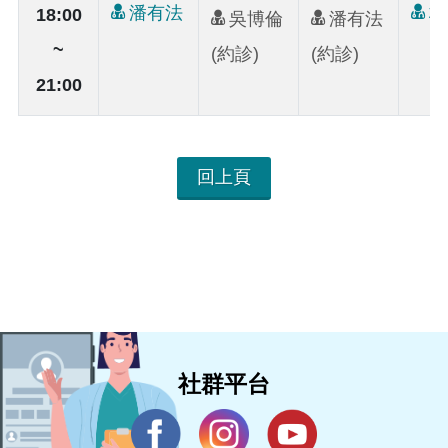
潘有法
林
18:00
吳博倫
潘有法
~
(約診)
(約診)
21:00
回上頁
社群平台