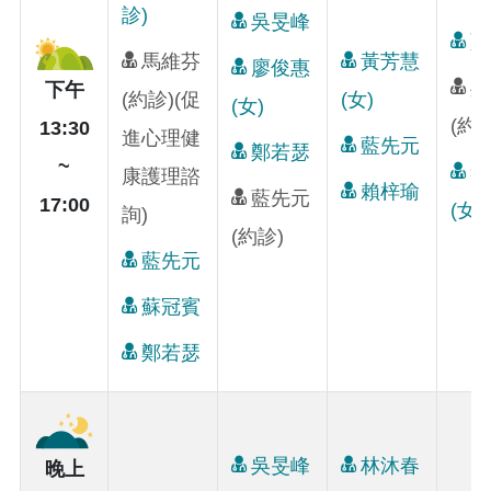
診)
吳旻峰
藍
馬維芬
黃芳慧
廖俊惠
吳
下午
(約診)(促
(女)
(女)
(約診
13:30
進心理健
藍先元
鄭若瑟
~
李
康護理諮
賴梓瑜
藍先元
17:00
(女)
詢)
(約診)
藍先元
蘇冠賓
鄭若瑟
吳旻峰
林沐春
晚上