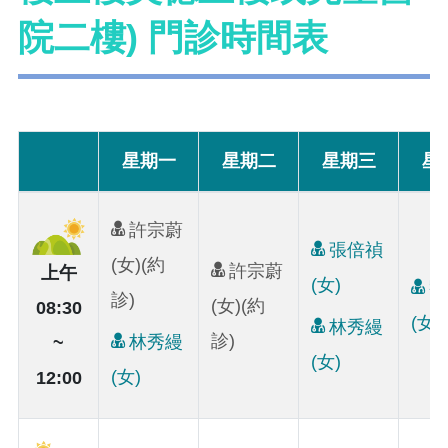
院二樓) 門診時間表
星期一
星期二
星期三
星
許宗蔚
張倍禎
(女)(約
許宗蔚
上午
(女)
劉
診)
(女)(約
08:30
(女)
林秀縵
診)
林秀縵
~
(女)
(女)
12:00