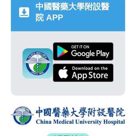
中國醫藥大學附設醫
院 APP