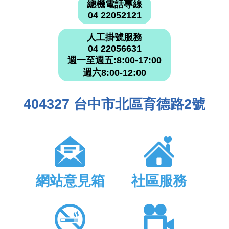
總機電話專線
04 22052121
人工掛號服務
04 22056631
週一至週五:8:00-17:00
週六8:00-12:00
404327 台中市北區育德路2號
網站意見箱
社區服務