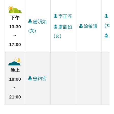
李正淳
陳
下午
盧韻如
(女)
涂敏謙
13:30
盧韻如
(女)
~
(女)
涂
17:00
晚上
曾鈞宏
18:00
~
21:00