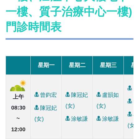
一樓、質子治療中心一樓)
門診時間表
星期一
星期二
星期三
星
曾
曾鈞宏
陳冠妃
盧韻如
上午
李
(女)
(女)
08:30
陳冠妃
楊
~
(女)
涂敏謙
涂敏謙
(女)
12:00