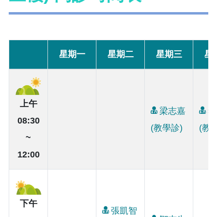
星期一
星期二
星期三
星
上午
梁志嘉
李
08:30
(教學診)
(教
~
12:00
下午
張凱智