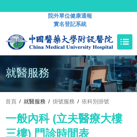
院外單位健康通報
實名登記系統
就醫服務
首頁
/
就醫服務
/
掛號服務
/
依科別掛號
一般內科 (立夫醫療大樓
三樓) 門診時間表