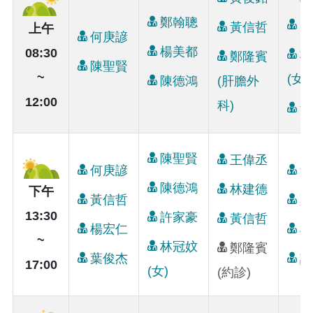
鄭翰聰
曾
黃信哲
上午
何庚諺
楊美都
08:30
林
鄭隆賓
陳聖賢
~
(女)
陳德鴻
(肝膽外
12:00
科)
黃
陳聖賢
王偉丞
何庚諺
黃
陳德鴻
林建德
下午
黃信哲
鄭
13:30
許家豪
黃信哲
楊宏仁
楊
~
林冠妏
鄭隆賓
葉俊杰
許
17:00
(女)
(約診)