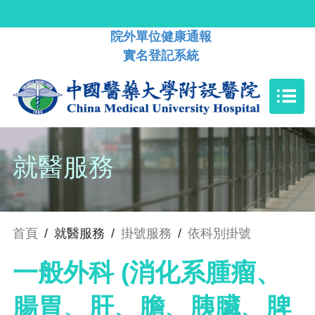
院外單位健康通報
實名登記系統
就醫服務
首頁
/
就醫服務
/
掛號服務
/
依科別掛號
一般外科 (消化系腫瘤、
腸胃、肝、膽、胰臟、脾