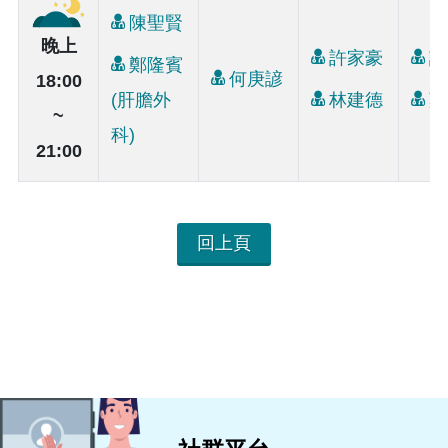
陳聖賢
晚上
許家豪
許
鄭隆賓
何庚諺
18:00
(肝膽外
林建德
葉
~
科)
21:00
回上頁