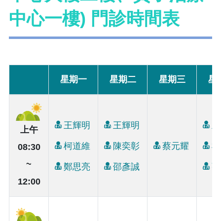
中心一樓) 門診時間表
星期一
星期二
星期三
星
王輝明
王輝明
王
上午
柯道維
陳奕彰
蔡元耀
柯
08:30
~
鄭思亮
邵彥誠
張
12:00