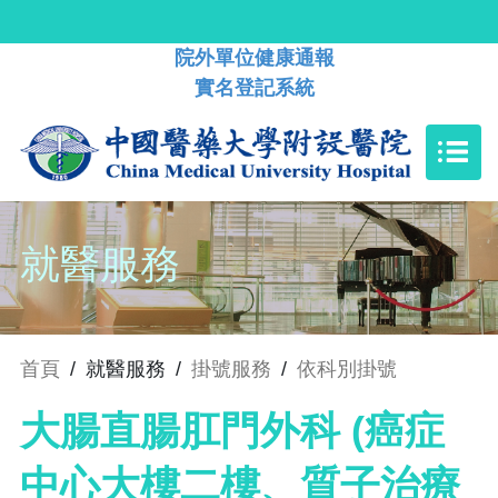
院外單位健康通報
實名登記系統
就醫服務
首頁
/
就醫服務
/
掛號服務
/
依科別掛號
大腸直腸肛門外科 (癌症
中心大樓二樓、質子治療