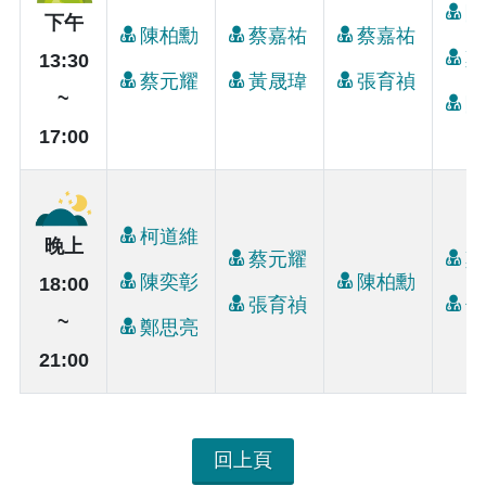
陳
下午
陳柏勳
蔡嘉祐
蔡嘉祐
鄭
13:30
蔡元耀
黃晟瑋
張育禎
~
陳
17:00
柯道維
晚上
蔡元耀
鄭
陳奕彰
陳柏勳
18:00
張育禎
邵
~
鄭思亮
21:00
回上頁