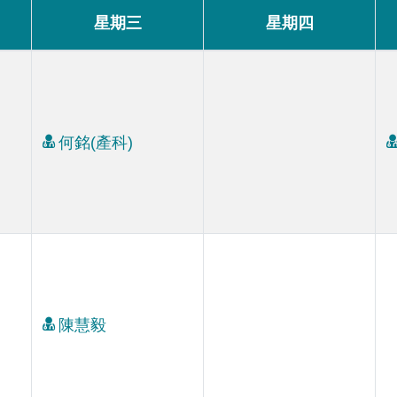
星期三
星期四
何銘(產科)
陳慧毅