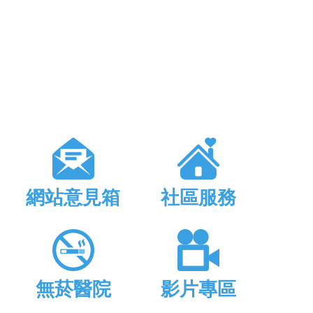
網站意見箱
社區服務
無菸醫院
影片專區