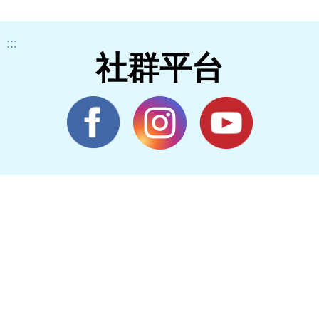
:::
社群平台