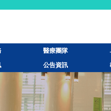
務
醫療團隊
訊
公告資訊