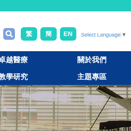
繁
簡
EN
Select Language
▼
卓越醫療
關於我們
教學研究
主題專區