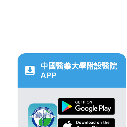
中國醫藥大學附設醫院
APP