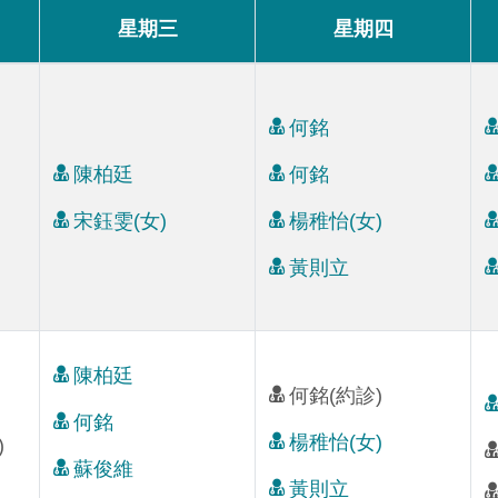
星期三
星期四
何銘
陳柏廷
何銘
宋鈺雯(女)
楊稚怡(女)
黃則立
陳柏廷
何銘(約診)
何銘
楊稚怡(女)
)
蘇俊維
黃則立