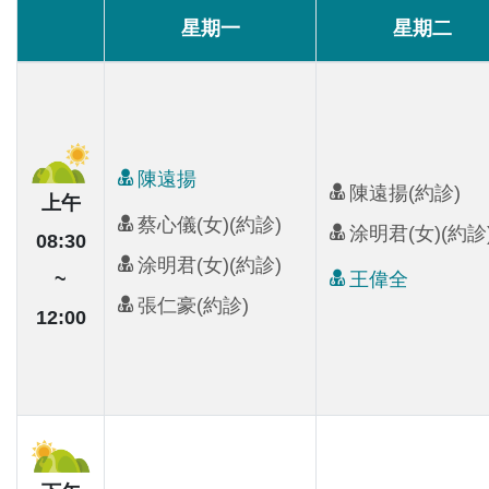
星期一
星期二
陳遠揚
陳遠揚(約診)
上午
蔡心儀(女)(約診)
涂明君(女)(約診
08:30
涂明君(女)(約診)
王偉全
~
張仁豪(約診)
12:00