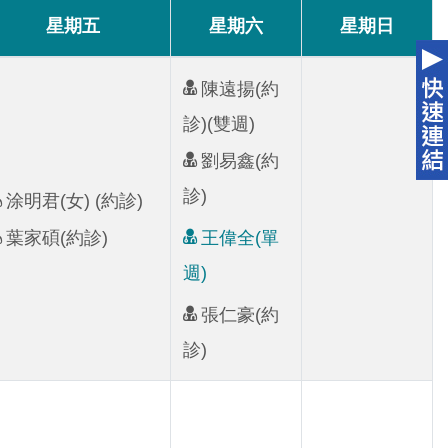
星期五
星期六
星期日
陳遠揚(約
診)(雙週)
劉易鑫(約
診)
涂明君(女) (約診)
葉家碩(約診)
王偉全(單
週)
張仁豪(約
診)