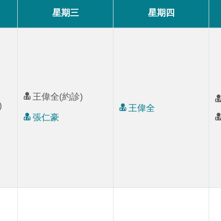
星期三
星期四
王偉全(約診)
)
王偉全
張仁豪