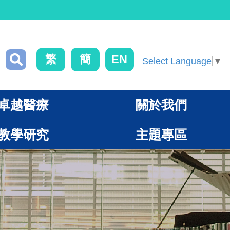
繁
簡
EN
Select Language
▼
卓越醫療
關於我們
教學研究
主題專區