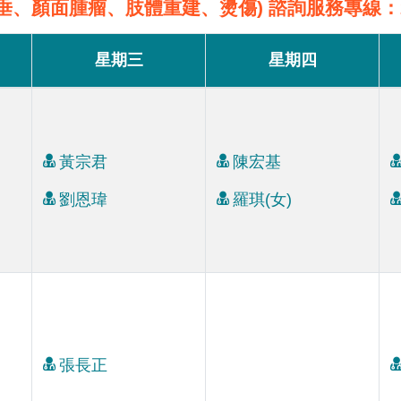
垂、顏面腫瘤、肢體重建、燙傷) 諮詢服務專線：22
星期三
星期四
黃宗君
陳宏基
劉恩瑋
羅琪(女)
張長正