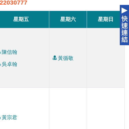
030777
星期五
星期六
星期日
陳信翰
黃循敬
吳卓翰
黃宗君