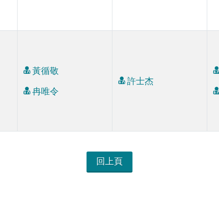
黃循敬
許士杰
冉唯令
回上頁