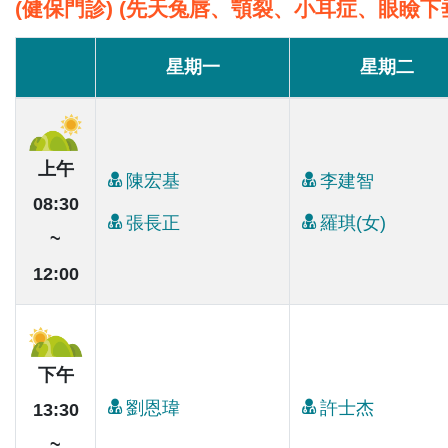
(健保門診) (先天兔唇、顎裂、小耳症、眼瞼下
星期一
星期二
上午
陳宏基
李建智
08:30
張長正
羅琪(女)
~
12:00
下午
劉恩瑋
許士杰
13:30
~