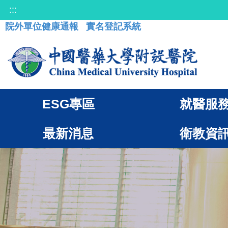
:::
院外單位健康通報
實名登記系統
ESG專區
就醫服
最新消息
衛教資