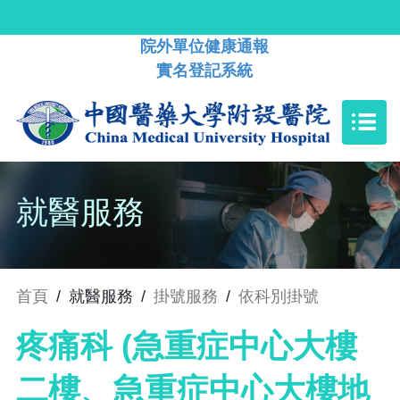
院外單位健康通報
實名登記系統
就醫服務
首頁
/
就醫服務
/
掛號服務
/
依科別掛號
疼痛科 (急重症中心大樓
二樓、急重症中心大樓地