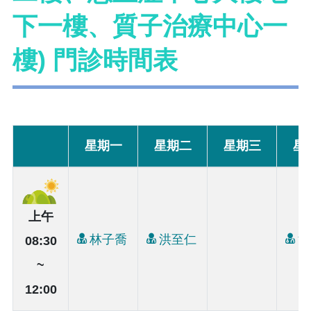
下一樓、質子治療中心一
樓) 門診時間表
星期一
星期二
星期三
星
上午
林子喬
洪至仁
洪
08:30
~
12:00