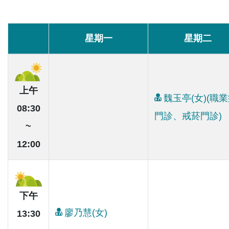
星期一
星期二
上午
魏玉亭(女)(職
08:30
門診、戒菸門診)
~
12:00
下午
廖乃慧(女)
13:30