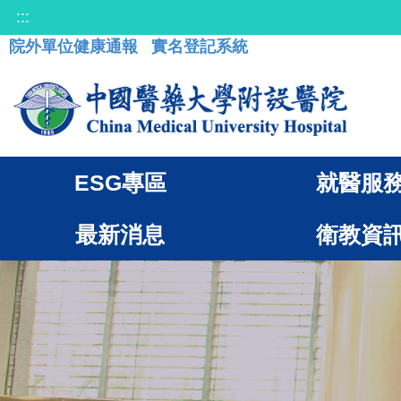
:::
院外單位健康通報
實名登記系統
ESG專區
就醫服
最新消息
衛教資