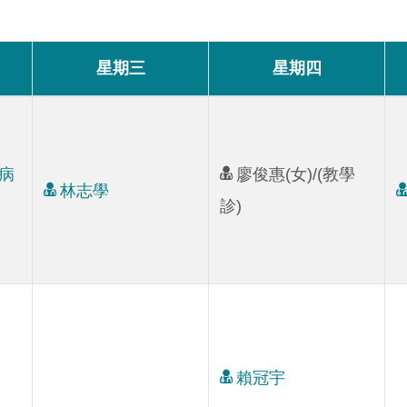
星期三
星期四
業病
廖俊惠(女)/(教學
林志學
診)
賴冠宇