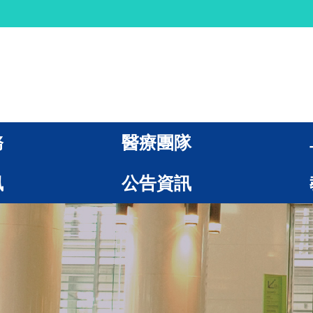
務
醫療團隊
訊
公告資訊