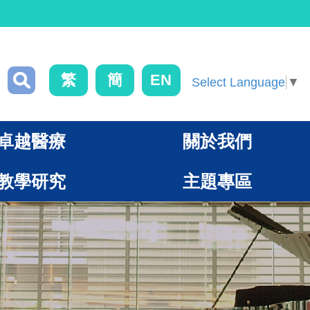
繁
簡
EN
Select Language
▼
卓越醫療
關於我們
教學研究
主題專區