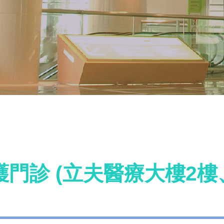
門診 (立夫醫療大樓2樓