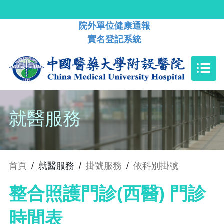
院外單位健康通報
實名登記系統
就醫服務
首頁
/
就醫服務
/
掛號服務
/
依科別掛號
整合照護門診(西醫) 門診
時間表