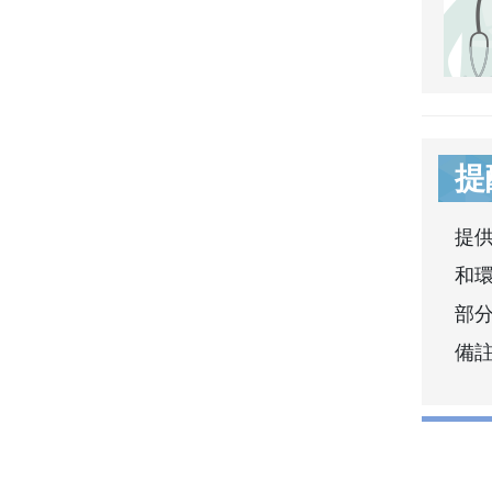
提
提
和
部分
備