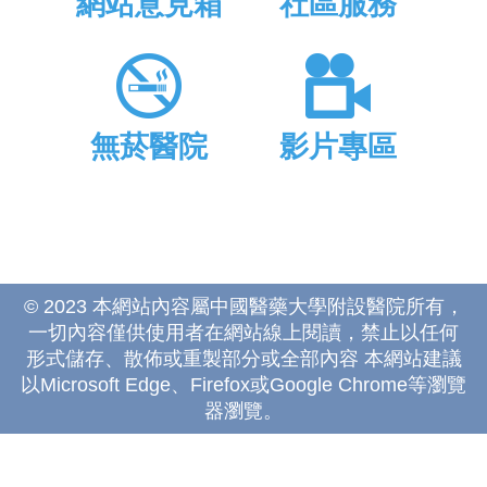
網站意見箱
社區服務
無菸醫院
影片專區
© 2023 本網站內容屬中國醫藥大學附設醫院所有，
一切內容僅供使用者在網站線上閱讀，禁止以任何
形式儲存、散佈或重製部分或全部內容 本網站建議
以Microsoft Edge、Firefox或Google Chrome等瀏覽
器瀏覽。