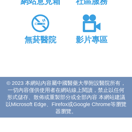
網站意見箱
社區服務
無菸醫院
影片專區
© 2023 本網站內容屬中國醫藥大學附設醫院所有，
一切內容僅供使用者在網站線上閱讀，禁止以任何
形式儲存、散佈或重製部分或全部內容 本網站建議
以Microsoft Edge、Firefox或Google Chrome等瀏覽
器瀏覽。