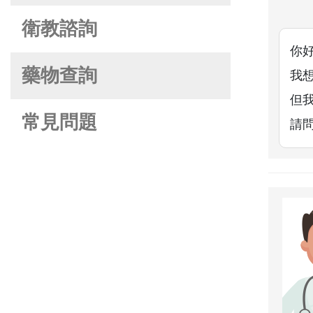
衛教諮詢
你
藥物查詢
我
但
常見問題
請