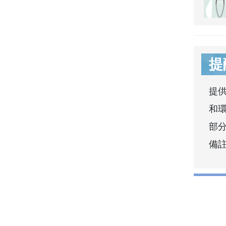
提
提
和
部分
備