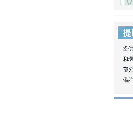
提
提
和
部分
備