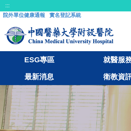
:::
院外單位健康通報
實名登記系統
ESG專區
就醫服
最新消息
衛教資