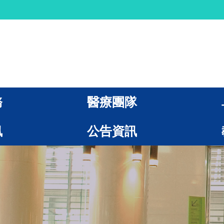
務
醫療團隊
訊
公告資訊