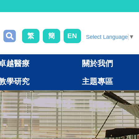
繁
簡
EN
Select Language
▼
卓越醫療
關於我們
教學研究
主題專區