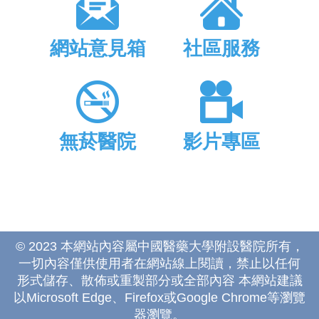
網站意見箱
社區服務
無菸醫院
影片專區
© 2023 本網站內容屬中國醫藥大學附設醫院所有，
一切內容僅供使用者在網站線上閱讀，禁止以任何
形式儲存、散佈或重製部分或全部內容 本網站建議
以Microsoft Edge、Firefox或Google Chrome等瀏覽
器瀏覽。